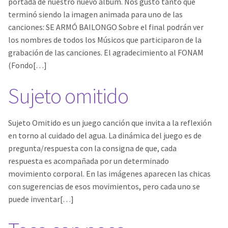
portada de nuestro nuevo álbum. Nos gustó tanto que
Biografía
Contacto
terminó siendo la imagen animada para uno de las
canciones: SE ARMÓ BAILONGO Sobre el final podrán ver
Discos
los nombres de todos los Músicos que participaron de la
grabación de las canciones. El agradecimiento al FONAM
Bicherío y alrededores
(Fondo[…]
Canciones cortitas y otras no tanto
Sujeto omitido
Aldaba en el agua
Sujeto Omitido es un juego canción que invita a la reflexión
en torno al cuidado del agua. La dinámica del juego es de
Un Circo Circulando
pregunta/respuesta con la consigna de que, cada
respuesta es acompañada por un determinado
Una fiesta extravagante
movimiento corporal. En las imágenes aparecen las chicas
con sugerencias de esos movimientos, pero cada uno se
Galería
puede inventar[…]
Fotos