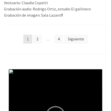
Vestuario: Claudia Copetti
Grabación audio: Rodrigo Ortiz, estudio El gallinero
Grabación de imagen: Sala Lazaroff
Paginación
1
2
…
4
Siguiente
de
entradas
Reproductor
de
audio