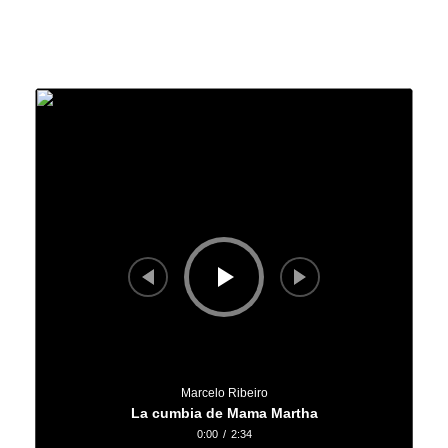
Bicherío y alrededores
Canciones cortitas y otras no tanto
Reproductor
de
Aldaba en el agua
audio
Un Circo Circulando
Una fiesta extravagante
Galería
Fotos
Videos
Marcelo Ribeiro
La cumbia de Mama Martha
Contacto
0:00
/
2:34