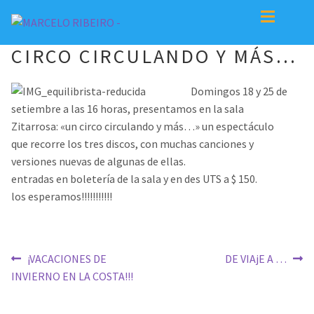
Ir
Ir
a
al
CIRCO CIRCULANDO Y MÁS…
la
contenido
Noticias
Noticias
navegación
Domingos 18 y 25 de
Expan
Espectáculos
Espectáculos
setiembre a las 16 horas, presentamos en la sala
Zitarrosa: «un circo circulando y más…» un espectáculo
Biografía
Calendario de presentaciones
que recorre los tres discos, con muchas canciones y
versiones nuevas de algunas de ellas.
Expan
Discos
Actuales
entradas en boletería de la sala y en des UTS a $ 150.
los esperamos!!!!!!!!!!!
Expan
Galería
Pasados
Biografía
Contacto
Navegación
Anterior:
Siguiente:
¡VACACIONES DE
DE VIAjE A …
INVIERNO EN LA COSTA!!!
de
Discos
entradas